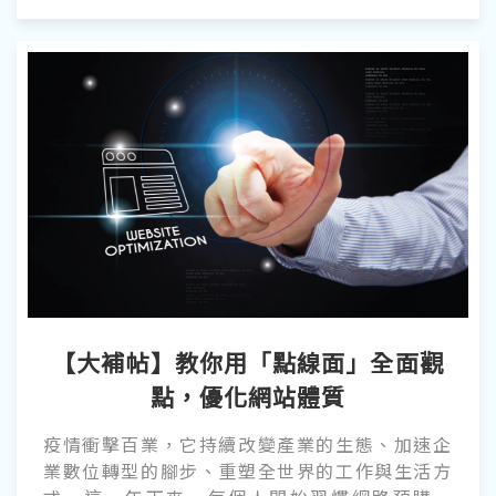
產業正向交流！緊接著是 8/24~8/27 的台北國際
模具暨智慧成型設備展、台灣本地展覽的重頭戲
9/27~10/1 TaipeiPLAS 台北國際塑橡膠工業
展，以及塑橡膠產業的重大盛典 10/19~26 的德
國展 K SHOW。 對國內塑橡膠業的廠商而言，絕
對是個能夠大展身手的好時機，不管是新機台、
新技術或是新的形象，這三年累積的實力，終於
可以全方位又近距離的展示了。面對這麼大的盛
事，想必大家一定會端出自己最耀眼的產品，在
展覽上各顯身手。
【大補帖】教你用「點線面」全面觀
點，優化網站體質
疫情衝擊百業，它持續改變產業的生態、加速企
業數位轉型的腳步、重塑全世界的工作與生活方