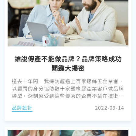
誰說傳產不能做品牌？品牌策略成功
關鍵大揭密
過去十年間，我採訪超過上百家螺絲五金業者，
以顧問的身分協助數十家塑橡膠產業客戶做品牌
轉型，深刻感受到這些優秀的企業不論在技術、
產品，或服務，都有其立足市場的關鍵競爭力；
品牌設計
2022-09-14
然而，我也從這些經營者或高階主管的言談中，
歸納出他們對企業永續經營有著類似的共同點：
力有未逮。