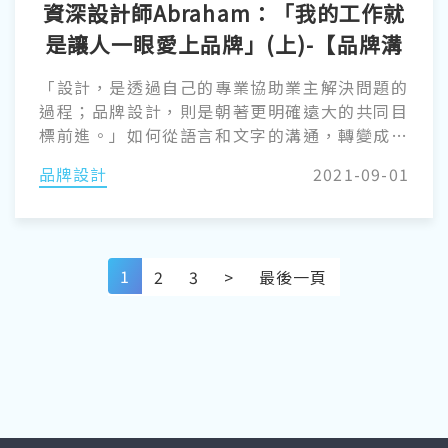
資深設計師Abraham：「我的工作就
是讓人一眼愛上品牌」(上)-【品牌溝
通術】
「設計，是透過自己的專業協助業主解決問題的
過程；品牌設計，則是朝著更明確遠大的共同目
標前進。」如何從語言和文字的溝通，轉變成用
視覺思考的圖像溝通？讓人一眼愛上品牌的關鍵
品牌設計
2021-09-01
又是什麼？這次我們邀請到普拉瑞斯資深品牌設
計師蘇英仁（Abraham）來一探設計的奧妙與精
彩。
1
2
3
>
最後一頁