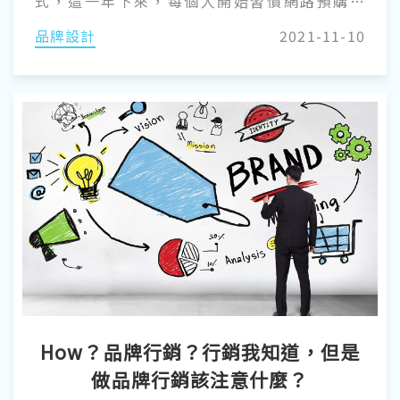
式，這一年下來，每個人開始習慣網路預購口
罩、線上疫苗登記、出入場所先進行簡訊實名
品牌設計
2021-11-10
制、視訊學程或會議等等，疫情帶動的數位習慣
轉變為常態，我們正走向「全新世界」。 因此，
「數位轉型」不再只是口號，而是所有企業必須
推行的目標。轉型得宜的企業能助攻品牌在這波
風口浪尖逆風而上、業績翻倍；反之，則可能被
孤立於數位行銷之外，使得品牌能見度越趨疲
弱，而無法擺脫行銷成本加大，卻不見效果的惡
性循環中。這篇，將透過「 點線面 ─ 網站架
構、使用者體驗、SEO演算法 」 三個切入點，教
你在開始數位行銷之前，就能透過自我審查 ─ 「
網站 」是否具備良好及健康的數位體質？
How？品牌行銷？行銷我知道，但是
做品牌行銷該注意什麼？