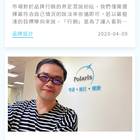
市場對於品牌行銷的界定眾說紛紜，我們僅需選
擇最符合自己情況的說法來依循即可。若以最粗
淺的目標導向來說，「行銷」是為了讓人看到你
的好，並且達到銷售的目的；那如何在競爭激烈
品牌設計
2020-04-09
的市場環境中，成為消費者決定非你不可的關
鍵？這就是「品牌行銷」的魅力。