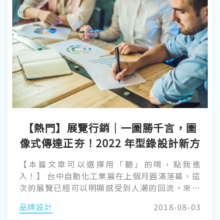
【熱門】展覽行銷│一圖勝千言，圖
像式傳達正夯！2022 年型錄設計新方
向
【本篇文章可以選擇用「聽」的唷，點我進
入！】 台中自動化工業展在上個月圓滿落幕，這
次的展覽已經可以明顯感受到人潮的回流。來自
高達 6 個不同國家、地區的參展商，也都在展場
品牌設計
2018-08-03
上展現各自的新技術與優良的產品，著實促進了