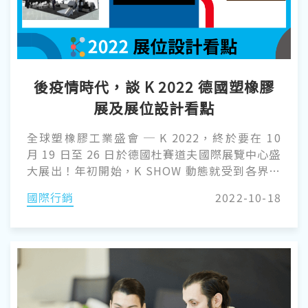
後疫情時代，談 K 2022 德國塑橡膠
展及展位設計看點
全球塑橡膠工業盛會 ─ K 2022，終於要在 10
月 19 日至 26 日於德國杜賽道夫國際展覽中心盛
大展出！年初開始，K SHOW 動態就受到各界觀
望，不僅止於三年一展的引頸期待，更多的是因
國際行銷
2022-10-18
為疫情 (COVID-19) 影響，主辦方決定舉辦或取
消，又或者是會以何種型態舉辦，都再再影響各
大品牌的行銷走向。K 2022 的確定展出，無疑是
為整個塑橡膠產業打了一劑強心針！全世界都非
常關注各單位在八天的展期中，將呈現哪些新材
料、新技術、新思惟、新商業模式，齊力將塑料
產業推向循環產業鏈，「塑」造未來。