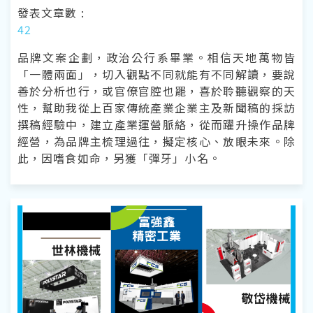
發表文章數 :
42
品牌文案企劃，政治公行系畢業。相信天地萬物皆
「一體兩面」，切入觀點不同就能有不同解讀，要說
善於分析也行，或官僚官腔也罷，喜於聆聽觀察的天
性，幫助我從上百家傳統產業企業主及新聞稿的採訪
撰稿經驗中，建立產業運營脈絡，從而躍升操作品牌
經營，為品牌主梳理過往，擬定核心、放眼未來。除
此，因嗜食如命，另獲「彈牙」小名。